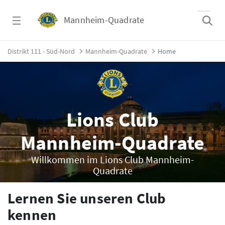
Zum Hauptinhalt springen
Mannheim-Quadrate
Home - Mannheim-Quadrate
Distrikt 111 - Süd-Nord
Mannheim-Quadrate
Home
Lions Club
Mannheim-Quadrate
Willkommen im Lions Club Mannheim-
Quadrate
Lernen Sie unseren Club
kennen